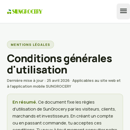
menu
MENTIONS LÉGALES
Conditions générales
d'utilisation
Dernière mise à jour : 25 avril 2026 · Applicables au site web et
à l'application mobile SUNGROCERY
En résumé.
Ce document fixe les règles
d'utilisation de SunGrocery par les visiteurs, clients,
marchands et investisseurs. En créant un compte
ou en passant commande, tu acceptes ces
conditions. Tu peux à tout moment consulter notre