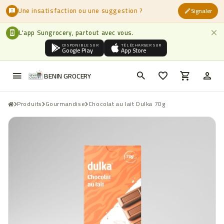
Une insatisfaction ou une suggestion ?
Signaler
L'app Sungrocery, partout avec vous.
DISPONIBLE SUR
TÉLÉCHARGER SUR
Google Play
App Store
BENIN GROCERY
Produits
Gourmandise
Chocolat au lait Dulka 70g